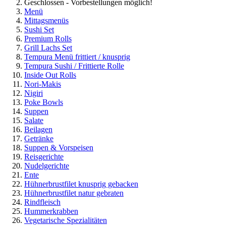
Geschlossen - Vorbestellungen möglich!
Menü
Mittagsmenüs
Sushi Set
Premium Rolls
Grill Lachs Set
Tempura Menü frittiert / knusprig
Tempura Sushi / Frittierte Rolle
Inside Out Rolls
Nori-Makis
Nigiri
Poke Bowls
Suppen
Salate
Beilagen
Getränke
Suppen & Vorspeisen
Reisgerichte
Nudelgerichte
Ente
Hühnerbrustfilet knusprig gebacken
Hühnerbrustfilet natur gebraten
Rindfleisch
Hummerkrabben
Vegetarische Spezialitäten