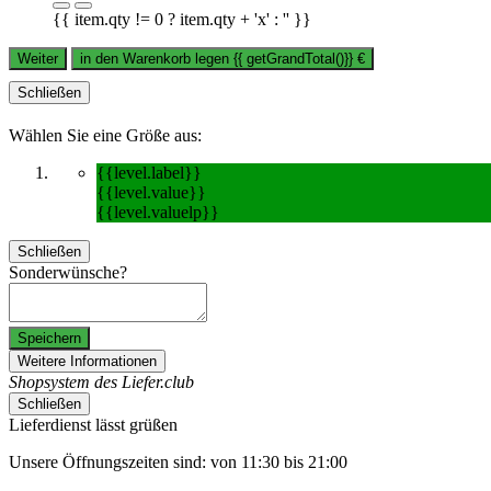
{{ item.qty != 0 ? item.qty + 'x' : '' }}
Weiter
in den Warenkorb legen
{{ getGrandTotal()}}
€
Schließen
Wählen Sie eine Größe aus:
{{level.label}}
{{level.value}}
{{level.valuelp}}
Schließen
Sonderwünsche?
Speichern
Weitere Informationen
Shopsystem des Liefer.club
Schließen
Lieferdienst lässt grüßen
Unsere Öffnungszeiten sind: von 11:30 bis 21:00