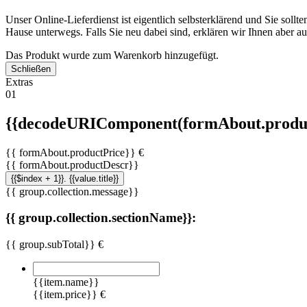
Unser Online-Lieferdienst ist eigentlich selbsterklärend und Sie soll
Hause unterwegs. Falls Sie neu dabei sind, erklären wir Ihnen aber 
Das Produkt wurde zum Warenkorb hinzugefügt.
Schließen
Extras
01
{{decodeURIComponent(formAbout.produc
{{ formAbout.productPrice}} €
{{ formAbout.productDescr}}
{{$index + 1}}. {{value.title}}
{{ group.collection.message}}
{{ group.collection.sectionName}}:
{{ group.subTotal}} €
{{item.name}}
{{item.price}} €