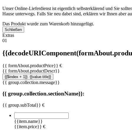
Unser Online-Lieferdienst ist eigentlich selbsterklärend und Sie soll
Hause unterwegs. Falls Sie neu dabei sind, erklären wir Ihnen aber 
Das Produkt wurde zum Warenkorb hinzugefügt.
Schließen
Extras
01
{{decodeURIComponent(formAbout.produc
{{ formAbout.productPrice}} €
{{ formAbout.productDescr}}
{{$index + 1}}. {{value.title}}
{{ group.collection.message}}
{{ group.collection.sectionName}}:
{{ group.subTotal}} €
{{item.name}}
{{item.price}} €