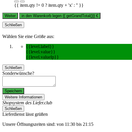
{{ item.qty != 0 ? item.qty + 'x' : '' }}
Weiter
in den Warenkorb legen
{{ getGrandTotal()}}
€
Schließen
Wählen Sie eine Größe aus:
{{level.label}}
{{level.value}}
{{level.valuelp}}
Schließen
Sonderwünsche?
Speichern
Weitere Informationen
Shopsystem des Liefer.club
Schließen
Lieferdienst lässt grüßen
Unsere Öffnungszeiten sind: von 11:30 bis 21:15