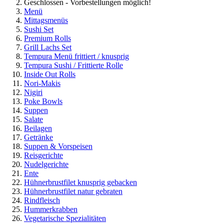
Geschlossen - Vorbestellungen möglich!
Menü
Mittagsmenüs
Sushi Set
Premium Rolls
Grill Lachs Set
Tempura Menü frittiert / knusprig
Tempura Sushi / Frittierte Rolle
Inside Out Rolls
Nori-Makis
Nigiri
Poke Bowls
Suppen
Salate
Beilagen
Getränke
Suppen & Vorspeisen
Reisgerichte
Nudelgerichte
Ente
Hühnerbrustfilet knusprig gebacken
Hühnerbrustfilet natur gebraten
Rindfleisch
Hummerkrabben
Vegetarische Spezialitäten